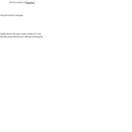
© 2025 Gravel Moto. by
Wixomatic™
Nos partenaires voyages
Application GPS pour moto enduro et trail
Planification d'itinéraires offroad intelligents