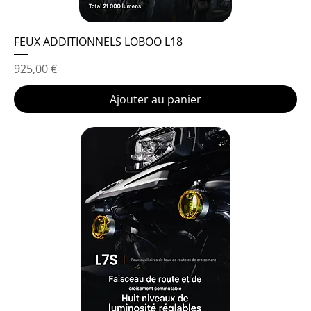
FEUX ADDITIONNELS LOBOO L18
Prix
925,00 €
Ajouter au panier