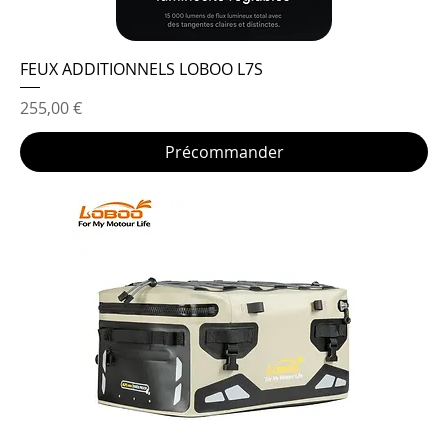
FEUX ADDITIONNELS LOBOO L7S
Prix
255,00 €
Précommander