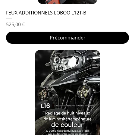
FEUX ADDITIONNELS LOBOO L12T-B
Prix
525,00 €
Précommander