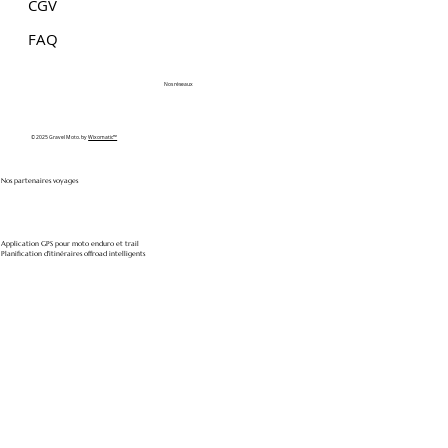
CGV
FAQ
Nos réseaux
© 2025 Gravel Moto. by
Wixomatic™
Nos partenaires voyages
Application GPS pour moto enduro et trail
Planification d'itinéraires offroad intelligents