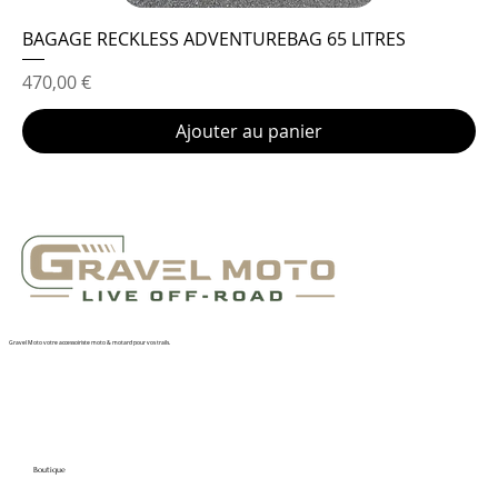
BAGAGE RECKLESS ADVENTUREBAG 65 LITRES
Prix
470,00 €
Ajouter au panier
Gravel Moto votre accessoiriste moto & motard pour vos trails.
Boutique