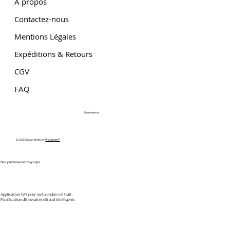
A propos
Contactez-nous
Mentions Légales
Expéditions & Retours
CGV
FAQ
Nos réseaux
© 2025 Gravel Moto. by
Wixomatic™
Nos partenaires voyages
Application GPS pour moto enduro et trail
Planification d'itinéraires offroad intelligents