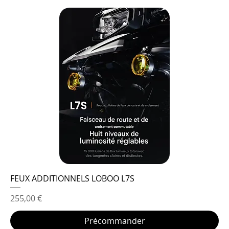
FEUX ADDITIONNELS LOBOO L7S
Prix
255,00 €
Précommander