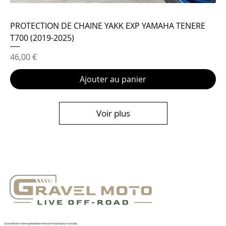
PROTECTION DE CHAINE YAKK EXP YAMAHA TENERE
T700 (2019-2025)
Prix
46,00 €
Ajouter au panier
Voir plus
Gravel Moto votre accessoiriste moto & motard pour vos trails.