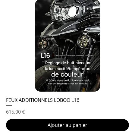
FEUX ADDITIONNELS LOBOO L16
Prix
615,00 €
Ajouter au panier