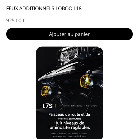
FEUX ADDITIONNELS LOBOO L18
Prix
925,00 €
Ajouter au panier