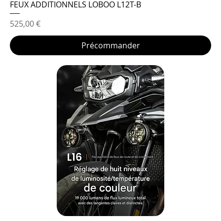
FEUX ADDITIONNELS LOBOO L12T-B
Prix
525,00 €
Précommander