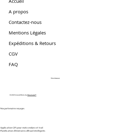
Accueil
A propos
Contactez-nous
Mentions Légales
Expéditions & Retours
CGV
FAQ
Nos réseaux
© 2025 Gravel Moto. by
Wixomatic™
Nos partenaires voyages
Application GPS pour moto enduro et trail
Planification d'itinéraires offroad intelligents