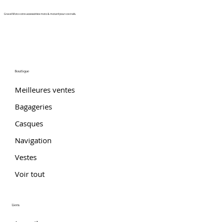
Gravel Moto votre accessoiriste moto & motard pour vos trails.
Boutique
Meilleures ventes
Bagageries
Casques
Navigation
Vestes
Voir tout
Liens