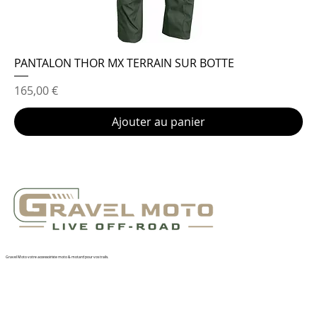
PANTALON THOR MX TERRAIN SUR BOTTE
Prix
165,00 €
Ajouter au panier
Gravel Moto votre accessoiriste moto & motard pour vos trails.