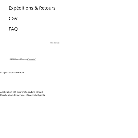
Expéditions & Retours
CGV
FAQ
Nos réseaux
© 2025 Gravel Moto. by
Wixomatic™
Nos partenaires voyages
Application GPS pour moto enduro et trail
Planification d'itinéraires offroad intelligents