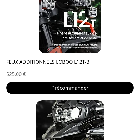
FEUX ADDITIONNELS LOBOO L12T-B
Prix
525,00 €
Précommander