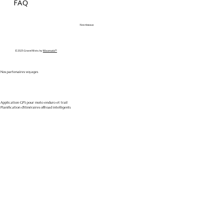
FAQ
Nos réseaux
© 2025 Gravel Moto. by
Wixomatic™
Nos partenaires voyages
Application GPS pour moto enduro et trail
Planification d'itinéraires offroad intelligents