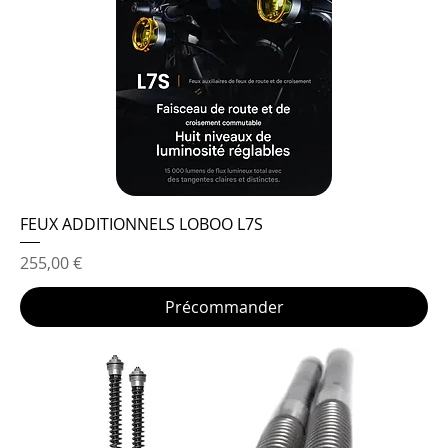
FEUX ADDITIONNELS LOBOO L7S
Prix
255,00 €
Précommander