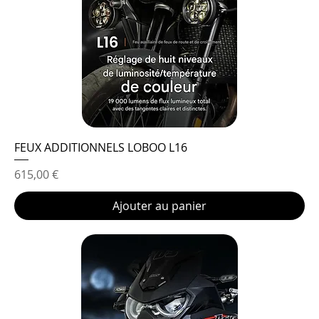
FEUX ADDITIONNELS LOBOO L16
Prix
615,00 €
Ajouter au panier