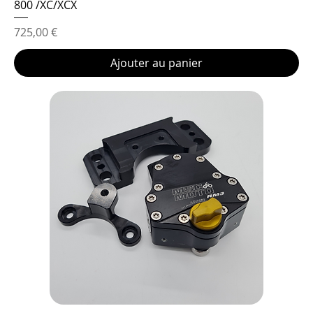
800 /XC/XCX
Prix
725,00 €
Ajouter au panier