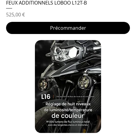
FEUX ADDITIONNELS LOBOO L12T-B
Prix
525,00 €
Précommander