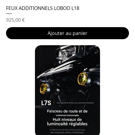
FEUX ADDITIONNELS LOBOO L18
Prix
925,00 €
Ajouter au panier