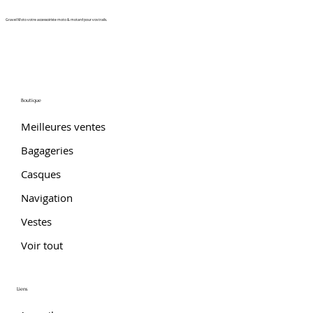
Gravel Moto votre accessoiriste moto & motard pour vos trails.
Boutique
Meilleures ventes
Bagageries
Casques
Navigation
Vestes
Voir tout
Liens