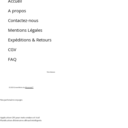
Accueil
A propos
Contactez-nous
Mentions Légales
Expéditions & Retours
CGV
FAQ
Nos réseaux
© 2025 Gravel Moto. by
Wixomatic™
Nos partenaires voyages
Application GPS pour moto enduro et trail
Planification d'itinéraires offroad intelligents