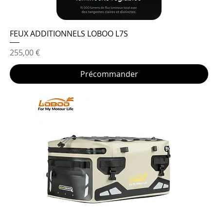
FEUX ADDITIONNELS LOBOO L7S
Prix
255,00 €
Précommander