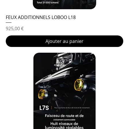
FEUX ADDITIONNELS LOBOO L18
Prix
925,00 €
Ajouter au panier