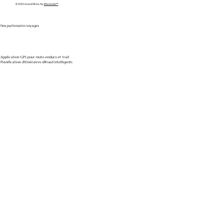
© 2025 Gravel Moto. by
Wixomatic™
Nos partenaires voyages
Application GPS pour moto enduro et trail
Planification d'itinéraires offroad intelligents