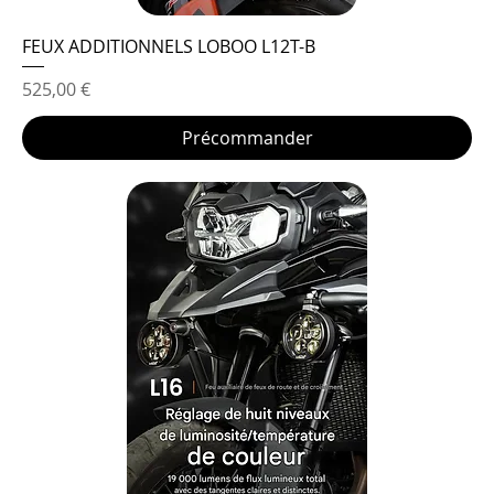
FEUX ADDITIONNELS LOBOO L12T-B
Prix
525,00 €
Précommander