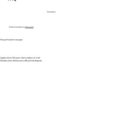
Nos réseaux
© 2025 Gravel Moto. by
Wixomatic™
Nos partenaires voyages
Application GPS pour moto enduro et trail
Planification d'itinéraires offroad intelligents