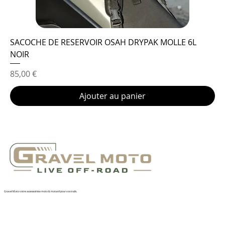
SACOCHE DE RESERVOIR OSAH DRYPAK MOLLE 6L
NOIR
Prix
85,00 €
Ajouter au panier
Gravel Moto votre accessoiriste moto & motard pour vos trails.