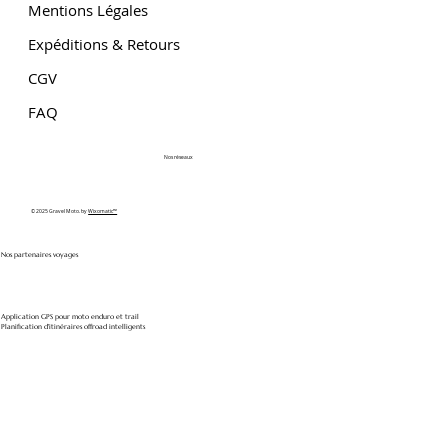
Mentions Légales
Expéditions & Retours
CGV
FAQ
Nos réseaux
© 2025 Gravel Moto. by
Wixomatic™
Nos partenaires voyages
Application GPS pour moto enduro et trail
Planification d'itinéraires offroad intelligents