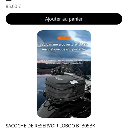
Prix
85,00 €
Ajouter au panier
SACOCHE DE RESERVOIR LOBOO BTB05BK