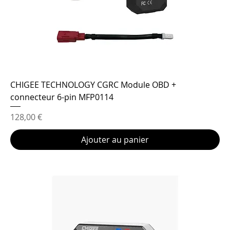
CHIGEE TECHNOLOGY CGRC Module OBD +
connecteur 6-pin MFP0114
Prix
128,00 €
Ajouter au panier