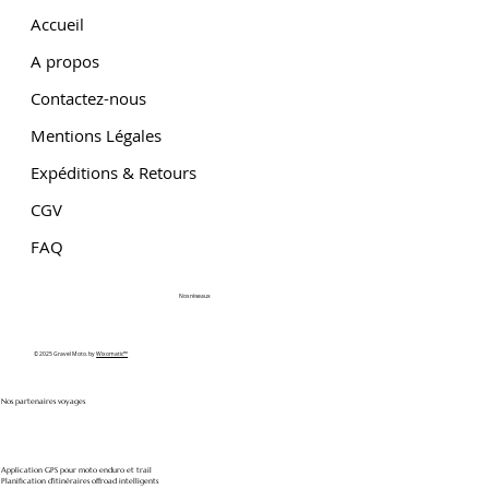
Accueil
A propos
Contactez-nous
Mentions Légales
Expéditions & Retours
CGV
FAQ
Nos réseaux
© 2025 Gravel Moto. by
Wixomatic™
Nos partenaires voyages
Application GPS pour moto enduro et trail
Planification d'itinéraires offroad intelligents