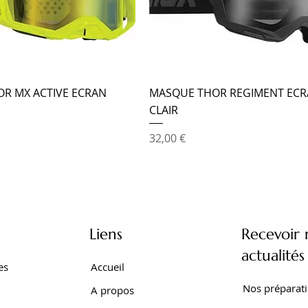
R MX ACTIVE ECRAN
MASQUE THOR REGIMENT EC
CLAIR
Prix
32,00 €
Liens
Recevoir 
actualités
es
Accueil
Nos préparat
A propos