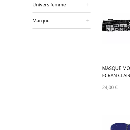
Univers femme
Masque off road
Marque
femme
MOOSE OFFROAD
THOR MX
MASQUE MOO
ECRAN CLAI
Prix
24,00 €