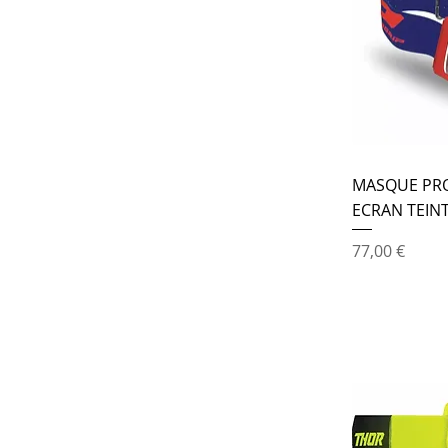
MASQUE PRO
ECRAN TEIN
Prix
77,00 €