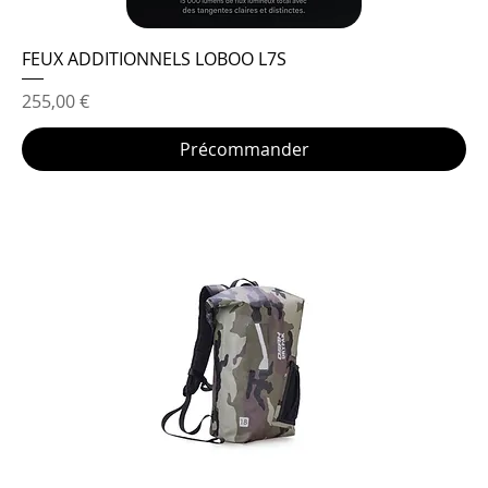
FEUX ADDITIONNELS LOBOO L7S
Prix
255,00 €
Précommander