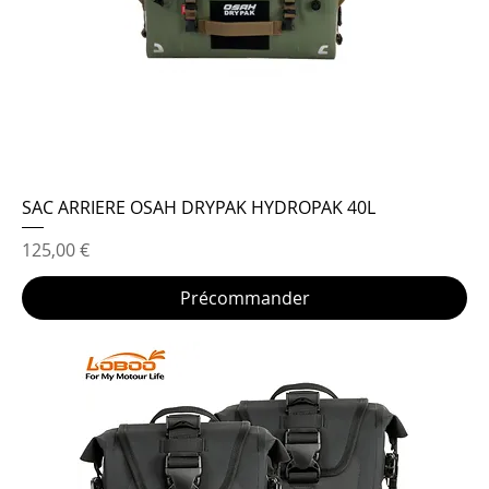
SAC ARRIERE OSAH DRYPAK HYDROPAK 40L
Prix
125,00 €
Précommander