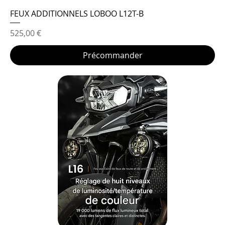
FEUX ADDITIONNELS LOBOO L12T-B
Prix
525,00 €
Précommander