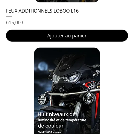
FEUX ADDITIONNELS LOBOO L16
Prix
615,00 €
Ajouter au panier