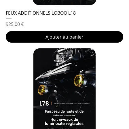
FEUX ADDITIONNELS LOBOO L18
Prix
925,00 €
Ajouter au panier