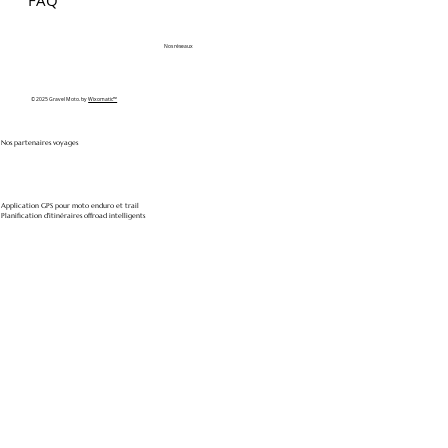
FAQ
Nos réseaux
© 2025 Gravel Moto. by
Wixomatic™
Nos partenaires voyages
Application GPS pour moto enduro et trail
Planification d'itinéraires offroad intelligents