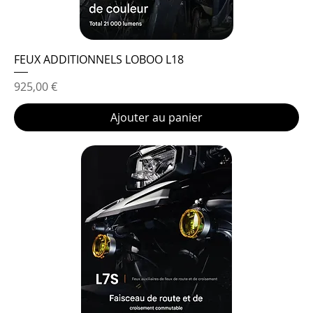
FEUX ADDITIONNELS LOBOO L18
Prix
925,00 €
Ajouter au panier