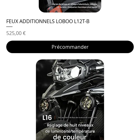
FEUX ADDITIONNELS LOBOO L12T-B
Prix
525,00 €
Précommander