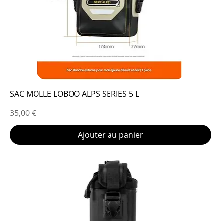
SAC MOLLE LOBOO ALPS SERIES 5 L
Prix
35,00 €
Ajouter au panier