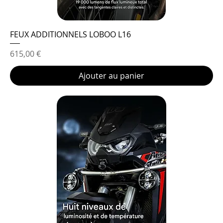
FEUX ADDITIONNELS LOBOO L16
Prix
615,00 €
Ajouter au panier