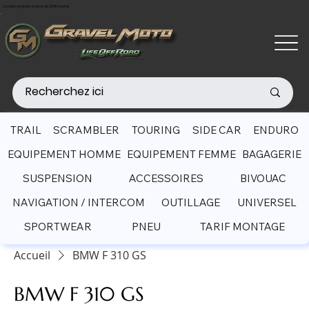
Livraison gratuite à partir de 200€ d'achat
TRAIL
SCRAMBLER
TOURING
SIDE CAR
ENDURO
EQUIPEMENT HOMME
EQUIPEMENT FEMME
BAGAGERIE
SUSPENSION
ACCESSOIRES
BIVOUAC
NAVIGATION / INTERCOM
OUTILLAGE
UNIVERSEL
SPORTWEAR
PNEU
TARIF MONTAGE
Accueil
BMW F 310 GS
BMW F 310 GS