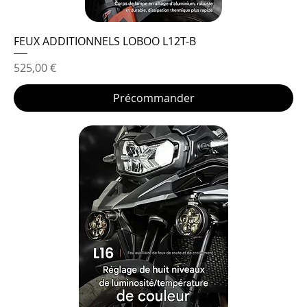
FEUX ADDITIONNELS LOBOO L12T-B
Prix
525,00 €
Précommander