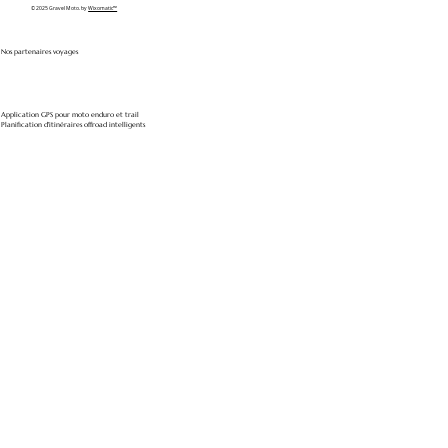
© 2025 Gravel Moto. by
Wixomatic™
Nos partenaires voyages
Application GPS pour moto enduro et trail
Planification d'itinéraires offroad intelligents