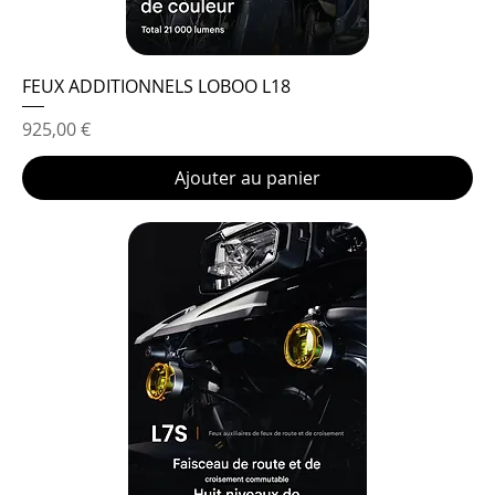
FEUX ADDITIONNELS LOBOO L18
Prix
925,00 €
Ajouter au panier