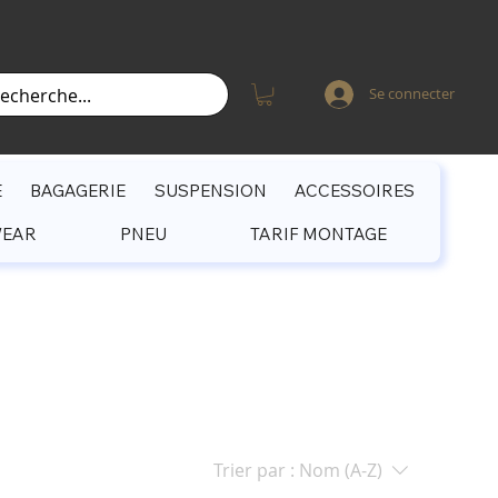
Se connecter
E
BAGAGERIE
SUSPENSION
ACCESSOIRES
WEAR
PNEU
TARIF MONTAGE
Trier par :
Nom (A-Z)