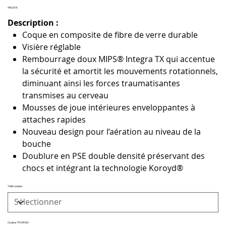
Prix
440,00 €
Description :
Coque en composite de fibre de verre durable
Visière réglable
Rembourrage doux MIPS® Integra TX qui accentue
la sécurité et amortit les mouvements rotationnels,
diminuant ainsi les forces traumatisantes
transmises au cerveau
Mousses de joue intérieures enveloppantes à
attaches rapides
Nouveau design pour l’aération au niveau de la
bouche
Doublure en PSE double densité préservant des
chocs et intégrant la technologie Koroyd®
Taille casque
Couleur THOR MX