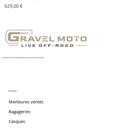
Prix
629,00 €
Gravel Moto votre accessoiriste moto & motard pour vos trails.
Boutique
Meilleures ventes
Bagageries
Casques