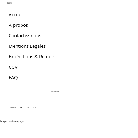
Liens
Accueil
A propos
Contactez-nous
Mentions Légales
Expéditions & Retours
CGV
FAQ
Nos réseaux
© 2025 Gravel Moto. by
Wixomatic™
Nos partenaires voyages