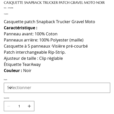
CASQUETTE SNAPBACK TRUCKER PATCH GRAVEL MOTO NOIR
SKU
SKU :
CPGMBK
CPGMBK
Prix
19,00 €
Casquette patch Snapback Trucker Gravel Moto
Caractéristique :
Panneau avant: 100% Coton
Panneaux arrière: 100% Polyester (maille)
Casquette à 5 panneaux ·Visière pré-courbé
Patch interchangeable Rip-Strip.
Ajusteur de taille : Clip règlable
Étiquette TearAway
Couleur :
Noir
Patch
Quantité