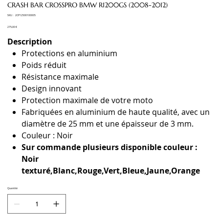
CRASH BAR CROSSPRO BMW R1200GS (2008-2012)
SKU
SKU :
2CP12500100005
2CP12500100005
Prix
275,00 €
Description
Protections en aluminium
Poids réduit
Résistance maximale
Design innovant
Protection maximale de votre moto
Fabriquées en aluminium de haute qualité, avec un
diamètre de 25 mm et une épaisseur de 3 mm.
Couleur : Noir
Sur commande plusieurs disponible couleur :
Noir
texturé,Blanc,Rouge,Vert,Bleue,Jaune,Orange
Quantité