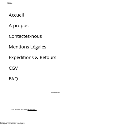
Liens
Accueil
A propos
Contactez-nous
Mentions Légales
Expéditions & Retours
CGV
FAQ
Nos réseaux
© 2025 Gravel Moto. by
Wixomatic™
Nos partenaires voyages