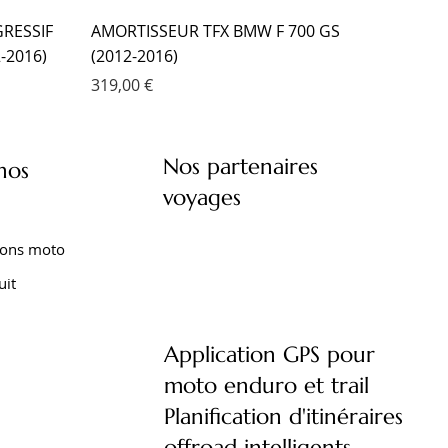
RESSIF
AMORTISSEUR TFX BMW F 700 GS
-2016)
(2012-2016)
Prix
319,00 €
Nos partenaires
nos
voyages
ions moto
uit
Application GPS pour
moto enduro et trail
XT 1200
XTZ 750
 TENERE
FOURCHE EMC KIT CARTOUCHE
AMORTISSEUR EMC YAMAHA XTZ 660
AMORTISSEUR EMC YAMAHA TENERE
Planification d'itinéraires
)
YAMAHA TRACER 9 (2021- )
TENERE (2008-2016)
700 (2020- )
offroad intelligents