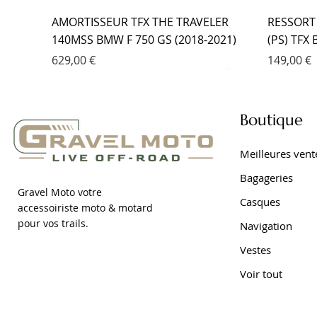
AMORTISSEUR TFX THE TRAVELER
RESSORT
140MSS BMW F 750 GS (2018-2021)
(PS) TFX
Prix
Prix
629,00 €
149,00 €
Boutique
Meilleures vent
Bagageries
Gravel Moto votre
Casques
accessoiriste moto & motard
pour vos trails.
Navigation
Vestes
Voir tout
RESSORT DE FOURCHE PROGRESSIF
AMORTISSEUR EMC YAMAHA TRACER
FOURCHE EMC KIT CARTOUCHE
AMORTIS
FOURCHE
AMORTIS
(PS) TFX BMW F 650 GS DAKAR (2001-
9 (2021- )
YAMAHA TRACER 7 (2021- )
DAKAR (2
YAMAHA 
7 (2021- )