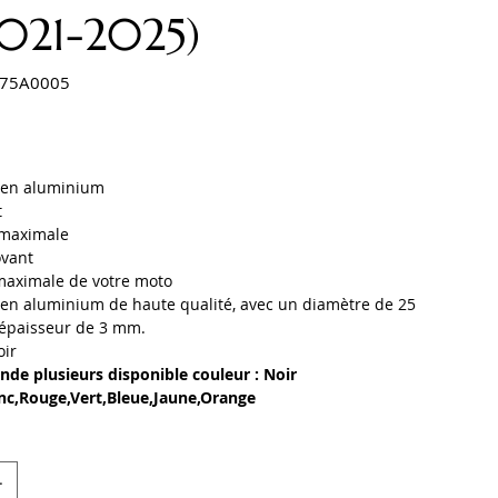
2021-2025)
75A0005
0005
s en aluminium
t
 maximale
ovant
maximale de votre moto
en aluminium de haute qualité, avec un diamètre de 25
épaisseur de 3 mm.
oir
de plusieurs disponible couleur : Noir
anc,Rouge,Vert,Bleue,Jaune,Orange