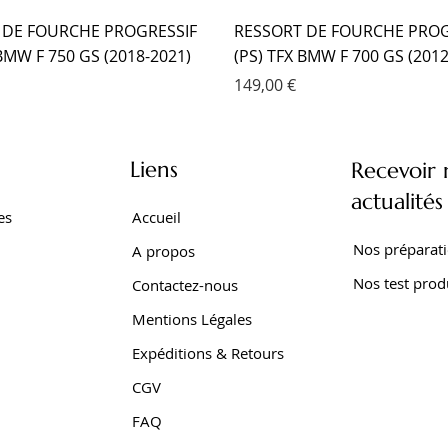
 DE FOURCHE PROGRESSIF
RESSORT DE FOURCHE PROG
 BMW F 750 GS (2018-2021)
(PS) TFX BMW F 700 GS (2012
Prix
149,00 €
Liens
Recevoir 
actualités
es
Accueil
Nos préparat
A propos
Nos test prod
Contactez-nous
Mentions Légales
Expéditions & Retours
CGV
SEUR TFX BMW F 650 GS
 EMC KIT CARTOUCHE
SEUR EMC YAMAHA TRACER
AMORTISSEUR EMC YAMAHA 
AMORTISSEUR EMC YAMAHA 
AMORTISSEUR EMC YAMAHA
FAQ
001-2007)
XTZ 750 SUPER TENERE
Z SUPER TENERE (2009-2016
SUPER TENERE (1989-1998)
700 WORLD RAID (2022- )