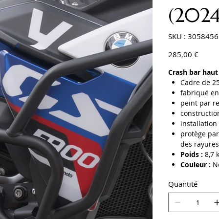
(2024
SKU
SKU :
3058456
3058456
Prix
285,00 €
Crash bar haut
Cadre de 2
fabriqué en
peint par 
constructio
installation
protège par
des rayure
Poids :
8,7 
Couleur :
No
Quantité