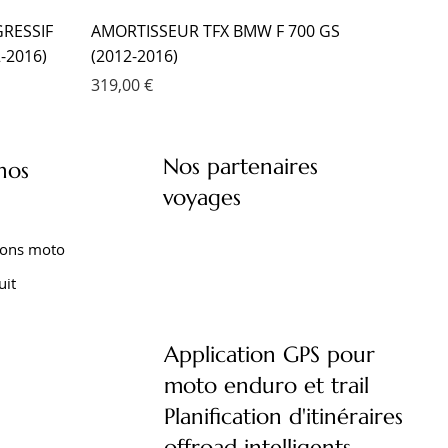
RESSIF
AMORTISSEUR TFX BMW F 700 GS
-2016)
(2012-2016)
Prix
319,00 €
Nos partenaires
nos
voyages
ions moto
uit
Application GPS pour
moto enduro et trail
XT 1200
XTZ 750
 TENERE
FOURCHE EMC KIT CARTOUCHE
AMORTISSEUR EMC YAMAHA XTZ 660
AMORTISSEUR EMC YAMAHA TENERE
Planification d'itinéraires
)
YAMAHA TRACER 9 (2021- )
TENERE (2008-2016)
700 (2020- )
offroad intelligents