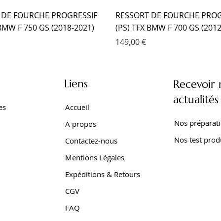
 DE FOURCHE PROGRESSIF
RESSORT DE FOURCHE PROG
 BMW F 750 GS (2018-2021)
(PS) TFX BMW F 700 GS (2012
Prix
149,00 €
Liens
Recevoir 
actualités
es
Accueil
Nos préparat
A propos
Nos test prod
Contactez-nous
Mentions Légales
Expéditions & Retours
CGV
SEUR TFX BMW F 650 GS
 EMC KIT CARTOUCHE
SEUR EMC YAMAHA TRACER
AMORTISSEUR EMC YAMAHA 
AMORTISSEUR EMC YAMAHA 
AMORTISSEUR EMC YAMAHA
FAQ
001-2007)
XTZ 750 SUPER TENERE
Z SUPER TENERE (2009-2016
SUPER TENERE (1989-1998)
700 WORLD RAID (2022- )