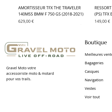
AMORTISSEUR TFX THE TRAVELER
RESSORT
140MSS BMW F 750 GS (2018-2021)
(PS) TFX
Prix
Prix
629,00 €
149,00 €
Boutique
Meilleures vent
Bagageries
Gravel Moto votre
Casques
accessoiriste moto & motard
pour vos trails.
Navigation
Vestes
Voir tout
RESSORT DE FOURCHE PROGRESSIF
AMORTISSEUR EMC YAMAHA TRACER
FOURCHE EMC KIT CARTOUCHE
AMORTIS
FOURCHE
AMORTIS
(PS) TFX BMW F 650 GS DAKAR (2001-
9 (2021- )
YAMAHA TRACER 7 (2021- )
DAKAR (2
YAMAHA 
7 (2021- )