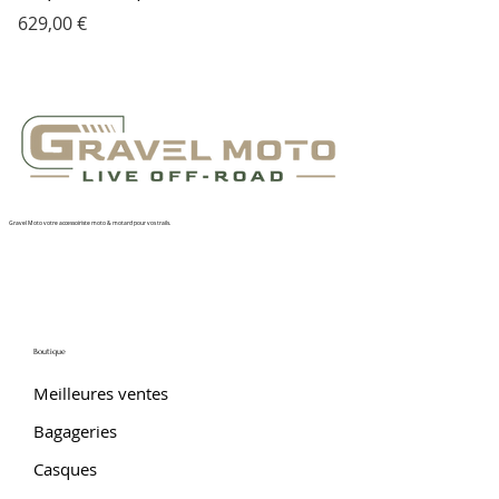
Prix
629,00 €
Gravel Moto votre accessoiriste moto & motard pour vos trails.
Boutique
Meilleures ventes
Bagageries
Casques