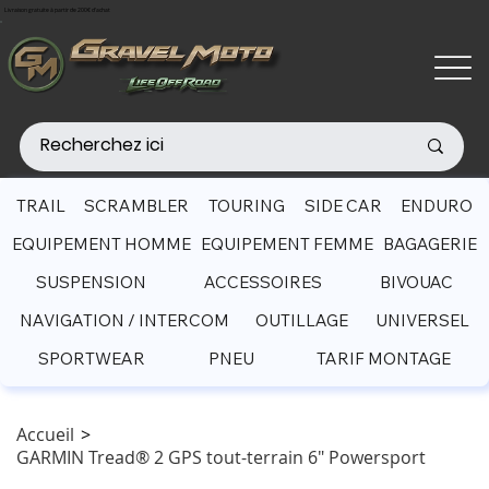
Livraison gratuite à partir de 200€ d'achat
TRAIL
SCRAMBLER
TOURING
SIDE CAR
ENDURO
EQUIPEMENT HOMME
EQUIPEMENT FEMME
BAGAGERIE
SUSPENSION
ACCESSOIRES
BIVOUAC
NAVIGATION / INTERCOM
OUTILLAGE
UNIVERSEL
SPORTWEAR
PNEU
TARIF MONTAGE
Accueil
>
GARMIN Tread® 2 GPS tout-terrain 6" Powersport