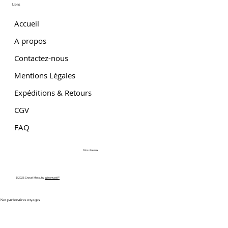
Liens
Accueil
A propos
Contactez-nous
Mentions Légales
Expéditions & Retours
CGV
FAQ
Nos réseaux
© 2025 Gravel Moto. by
Wixomatic™
Nos partenaires voyages