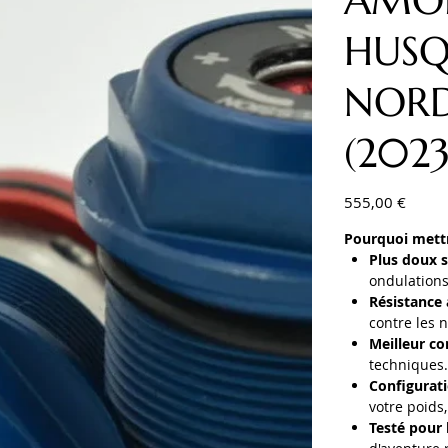
AMOR
HUSQ
NORD
(2023
Prix
555,00 €
Pourquoi mett
Plus doux s
ondulations
Résistance
contre les 
Meilleur co
techniques
Configurat
votre poids,
Testé pour 