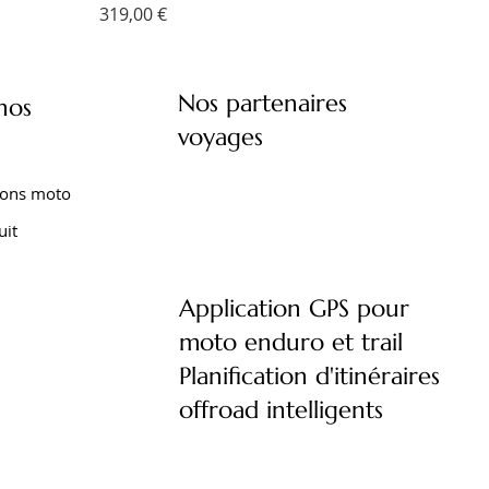
Prix
319,00 €
Nos partenaires
nos
voyages
ions moto
uit
Application GPS pour
moto enduro et trail
XT 1200
XTZ 750
 TENERE
FOURCHE EMC KIT CARTOUCHE
AMORTISSEUR EMC YAMAHA XTZ 660
AMORTISSEUR EMC YAMAHA TENERE
Planification d'itinéraires
)
YAMAHA TRACER 9 (2021- )
TENERE (2008-2016)
700 (2020- )
offroad intelligents
Prix
Prix
Prix
690,00 €
570,00 €
570,00 €