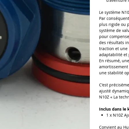
d'aventure r
Le système N10Z
Par conséquent
plus rigide ou p
système de val
pour compenser
des résultats i
traction et une
adaptabilité et
En résumé, une 
amortissement f
une stabilité 
C'est préciséme
ajusté dynamiqu
N10Z « La techn
Inclus dans le k
1 x N10Z Aj
Convient au Hu