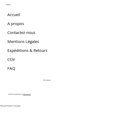
Liens
Accueil
A propos
Contactez-nous
Mentions Légales
Expéditions & Retours
CGV
FAQ
Nos réseaux
© 2025 Gravel Moto. by
Wixomatic™
Nos partenaires voyages