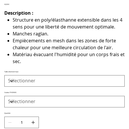
Prix
42,00 €
Description :
Structure en poly/élasthanne extensible dans les 4
sens pour une liberté de mouvement optimale.
Manches raglan.
Empiècements en mesh dans les zones de forte
chaleur pour une meilleure circulation de l'air.
Matériau évacuant l'humidité pour un corps frais et
sec.
Taille vêtement haut
Couleur THOR MX
Quantité