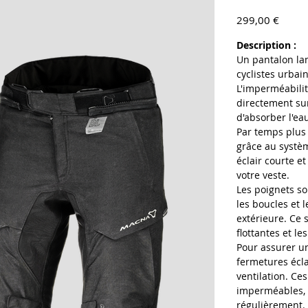
Prix
299,00 €
Description :
Un pantalon la
cyclistes urbai
L'imperméabili
directement sur
d'absorber l'ea
Par temps plus 
grâce au systèm
éclair courte e
votre veste.
Les poignets s
les boucles et 
extérieure. Ce
flottantes et le
Pour assurer un
fermetures écl
ventilation. Ce
imperméables, à
régulièrement.