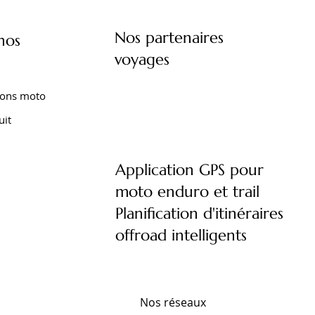
Nos partenaires
nos
voyages
ions moto
uit
Application GPS pour
moto enduro et trail
XT 1200
XTZ 750
 TENERE
FOURCHE EMC KIT CARTOUCHE
AMORTISSEUR EMC YAMAHA XTZ 660
AMORTISSEUR EMC YAMAHA TENERE
Planification d'itinéraires
)
YAMAHA TRACER 9 (2021- )
TENERE (2008-2016)
700 (2020- )
offroad intelligents
Prix
Prix
Prix
690,00 €
570,00 €
570,00 €
Nos réseaux