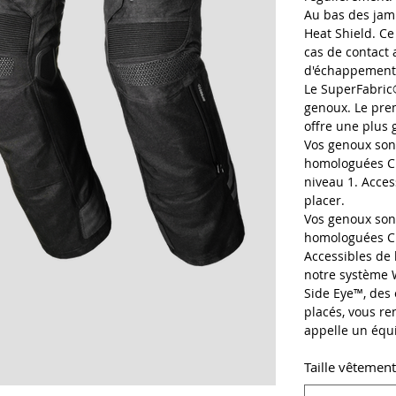
Au bas des jam
Heat Shield. Ce
cas de contact 
d'échappement
Le SuperFabric®
genoux. Le prem
offre une plus
Vos genoux sont
homologuées CE
niveau 1. Access
placer.
Vos genoux sont
homologuées CE
Accessibles de l
notre système W
Side Eye™, des
placés, vous re
appelle un équ
Taille vêtemen