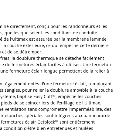
miné directement, conçu pour les randonneurs et les
ns, quelles que soient les conditions de conduite.
té de l'Ultimax est assurée par la membrane laminée
 la couche extérieure, ce qui empêche cette dernière
u et de se détremper.
frais, la doublure thermique se détache facilement
e de fermetures éclair faciles à utiliser. Une fermeture
t une fermeture éclair longue permettent de la relier à
ont également dotés d'une fermeture éclair, remplaçant
les sangles, pour relier la doublure amovible à la couche
 système, baptisé Easy Cuff™, empêche les couches
s pieds de se coincer lors de l'enfilage de l'Ultimax.
e ventilation sans compromettre l'imperméabilité, des
air étanches spéciales sont intégrées aux panneaux de
s fermetures éclair Getblock™ sont entièrement
 condition d'être bien entretenues et huilées