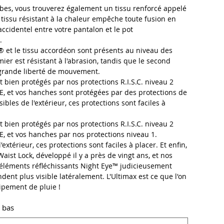
bes, vous trouverez également un tissu renforcé appelé
 tissu résistant à la chaleur empêche toute fusion en
accidentel entre votre pantalon et le pot
.
 et le tissu accordéon sont présents au niveau des
ier est résistant à l'abrasion, tandis que le second
 grande liberté de mouvement.
 bien protégés par nos protections R.I.S.C. niveau 2
, et vos hanches sont protégées par des protections de
ibles de l'extérieur, ces protections sont faciles à
 bien protégés par nos protections R.I.S.C. niveau 2
, et vos hanches par nos protections niveau 1.
'extérieur, ces protections sont faciles à placer. Et enfin,
aist Lock, développé il y a près de vingt ans, et nos
 éléments réfléchissants Night Eye™ judicieusement
ndent plus visible latéralement. L'Ultimax est ce que l'on
ipement de pluie !
t bas