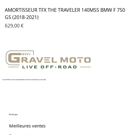
AMORTISSEUR TFX THE TRAVELER 140MSS BMW F 750
GS (2018-2021)
Prix
629,00 €
Gravel Moto votre accessoiriste moto & motard pour vos trails.
Boutique
Meilleures ventes