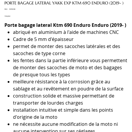
PORTE BAGAGE LATERAL YAKK EXP KTM 690 ENDURO (2019- )
SKU
SKU :
3039248
3039248
Prix
155,00 €
Porte bagage lateral Ktm 690 Enduro Enduro (2019- )
abriqué en aluminium à l'aide de machines CNC
Cadre de 5 mm d'épaisseur
permet de monter des sacoches latérales et des
sacoches de type corne
les fentes dans la partie inférieure vous permettent
de monter des sacoches de moto et des bagages
de presque tous les types
meilleure résistance à la corrosion grâce au
sablage et au revêtement en poudre de la surface
construction solide et massive permettant de
transporter de lourdes charges
installation intuitive et simple dans les points
d'origine de la moto
ne nécessite aucune modification de la moto ni
aucune intervention sur ses réglages