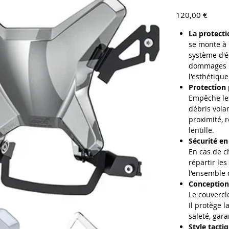
Prix
120,00 €
La protecti
se monte à l
système d'é
dommages ho
l'esthétique
Protection 
Empêche les
débris vola
proximité, r
lentille.
Sécurité en
En cas de c
répartir les
l'ensemble 
Conception 
Le couvercl
Il protège l
saleté, gara
Style tacti