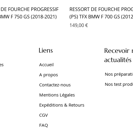
 DE FOURCHE PROGRESSIF
RESSORT DE FOURCHE PROG
 BMW F 750 GS (2018-2021)
(PS) TFX BMW F 700 GS (2012
Prix
149,00 €
Liens
Recevoir 
actualités
es
Accueil
Nos préparat
A propos
Nos test prod
Contactez-nous
Mentions Légales
Expéditions & Retours
CGV
SEUR TFX BMW F 650 GS
 EMC KIT CARTOUCHE
SEUR EMC YAMAHA TRACER
AMORTISSEUR EMC YAMAHA 
AMORTISSEUR EMC YAMAHA 
AMORTISSEUR EMC YAMAHA
FAQ
001-2007)
XTZ 750 SUPER TENERE
Z SUPER TENERE (2009-2016
SUPER TENERE (1989-1998)
700 WORLD RAID (2022- )