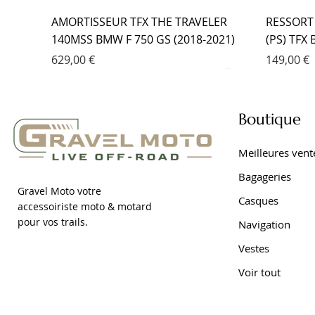
AMORTISSEUR TFX THE TRAVELER
RESSORT
140MSS BMW F 750 GS (2018-2021)
(PS) TFX
Prix
Prix
629,00 €
149,00 €
Boutique
Meilleures vent
Bagageries
Gravel Moto votre
Casques
accessoiriste moto & motard
pour vos trails.
Navigation
Vestes
Voir tout
RESSORT DE FOURCHE PROGRESSIF
AMORTISSEUR EMC YAMAHA TRACER
FOURCHE EMC KIT CARTOUCHE
AMORTIS
FOURCHE
AMORTIS
(PS) TFX BMW F 650 GS DAKAR (2001-
9 (2021- )
YAMAHA TRACER 7 (2021- )
DAKAR (2
YAMAHA 
7 (2021- )