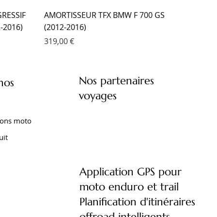
RESSIF
AMORTISSEUR TFX BMW F 700 GS
-2016)
(2012-2016)
Prix
319,00 €
Nos partenaires
nos
voyages
ions moto
uit
Application GPS pour
moto enduro et trail
XT 1200
XTZ 750
 TENERE
FOURCHE EMC KIT CARTOUCHE
AMORTISSEUR EMC YAMAHA XTZ 660
AMORTISSEUR EMC YAMAHA TENERE
Planification d'itinéraires
)
YAMAHA TRACER 9 (2021- )
TENERE (2008-2016)
700 (2020- )
offroad intelligents