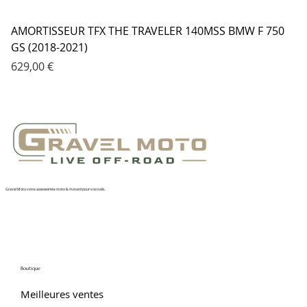
AMORTISSEUR TFX THE TRAVELER 140MSS BMW F 750
GS (2018-2021)
Prix
629,00 €
Gravel Moto votre accessoiriste moto & motard pour vos trails.
Boutique
Meilleures ventes