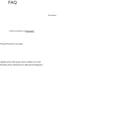
FAQ
Nos réseaux
© 2025 Gravel Moto. by
Wixomatic™
Nos partenaires voyages
Application GPS pour moto enduro et trail
Planification d'itinéraires offroad intelligents