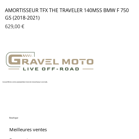
AMORTISSEUR TFX THE TRAVELER 140MSS BMW F 750
GS (2018-2021)
Prix
629,00 €
Gravel Moto votre accessoiriste moto & motard pour vos trails.
Boutique
Meilleures ventes