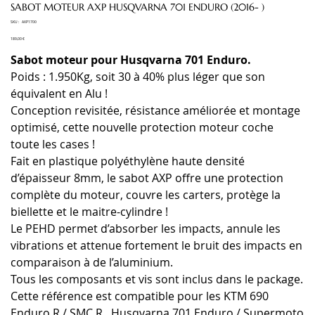
SABOT MOTEUR AXP HUSQVARNA 701 ENDURO (2016- )
SKU
SKU :
AXP1700
AXP1700
Prix
189,00 €
Sabot moteur pour Husqvarna 701 Enduro.
Poids : 1.950Kg, soit 30 à 40% plus léger que son
équivalent en Alu !
Conception revisitée, résistance améliorée et montage
optimisé, cette nouvelle protection moteur coche
toute les cases !
Fait en plastique polyéthylène haute densité
d’épaisseur 8mm, le sabot AXP offre une protection
complète du moteur, couvre les carters, protège la
biellette et le maitre-cylindre !
Le PEHD permet d’absorber les impacts, annule les
vibrations et attenue fortement le bruit des impacts en
comparaison à de l’aluminium.
Tous les composants et vis sont inclus dans le package.
Cette référence est compatible pour les KTM 690
Enduro R / SMC R , Husqvarna 701 Enduro / Supermoto