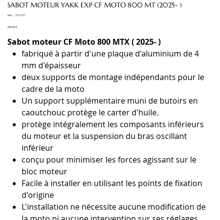
SABOT MOTEUR YAKK EXP CF MOTO 800 MT (2025- )
SKU
SKU :
3121121
3121121
Prix
285,00 €
Sabot moteur CF Moto 800 MTX ( 2025- )
fabriqué à partir d'une plaque d'aluminium de 4
mm d'épaisseur
deux supports de montage indépendants pour le
cadre de la moto
Un support supplémentaire muni de butoirs en
caoutchouc protège le carter d'huile.
protège intégralement les composants inférieurs
du moteur et la suspension du bras oscillant
inférieur
conçu pour minimiser les forces agissant sur le
bloc moteur
Facile à installer en utilisant les points de fixation
d'origine
L'installation ne nécessite aucune modification de
la moto ni aucune intervention sur ses réglages