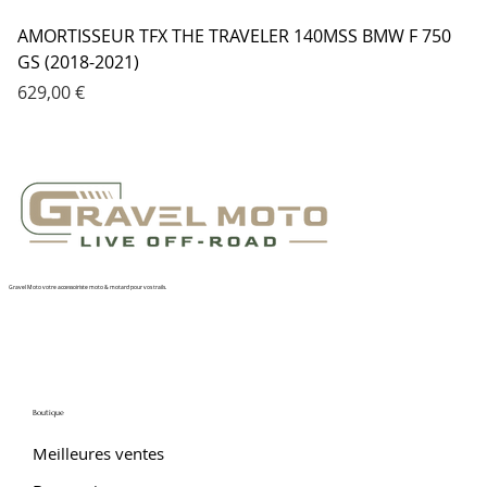
AMORTISSEUR TFX THE TRAVELER 140MSS BMW F 750
GS (2018-2021)
Prix
629,00 €
Gravel Moto votre accessoiriste moto & motard pour vos trails.
Boutique
Meilleures ventes