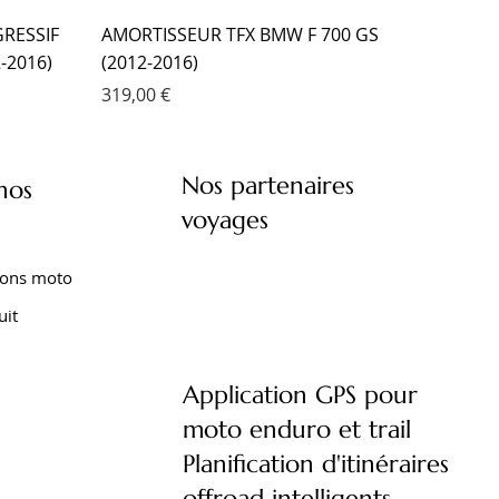
RESSIF
AMORTISSEUR TFX BMW F 700 GS
-2016)
(2012-2016)
Prix
319,00 €
Nos partenaires
nos
voyages
ions moto
uit
Application GPS pour
moto enduro et trail
XT 1200
XTZ 750
 TENERE
FOURCHE EMC KIT CARTOUCHE
AMORTISSEUR EMC YAMAHA XTZ 660
AMORTISSEUR EMC YAMAHA TENERE
Planification d'itinéraires
)
YAMAHA TRACER 9 (2021- )
TENERE (2008-2016)
700 (2020- )
offroad intelligents