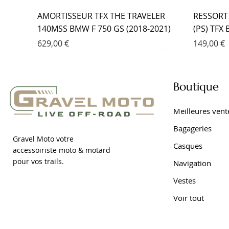
AMORTISSEUR TFX THE TRAVELER
RESSORT
140MSS BMW F 750 GS (2018-2021)
(PS) TFX
Prix
Prix
629,00 €
149,00 €
Boutique
Meilleures vent
Bagageries
Gravel Moto votre
Casques
accessoiriste moto & motard
pour vos trails.
Navigation
Vestes
Voir tout
RESSORT DE FOURCHE PROGRESSIF
AMORTISSEUR EMC YAMAHA TRACER
FOURCHE EMC KIT CARTOUCHE
AMORTIS
FOURCHE
AMORTIS
(PS) TFX BMW F 650 GS DAKAR (2001-
9 (2021- )
YAMAHA TRACER 7 (2021- )
DAKAR (2
YAMAHA 
7 (2021- )