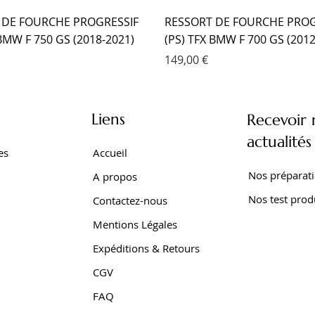
 DE FOURCHE PROGRESSIF
RESSORT DE FOURCHE PROG
 BMW F 750 GS (2018-2021)
(PS) TFX BMW F 700 GS (2012
Prix
149,00 €
Liens
Recevoir 
actualités
es
Accueil
Nos préparat
A propos
Nos test prod
Contactez-nous
Mentions Légales
Expéditions & Retours
CGV
SEUR TFX BMW F 650 GS
 EMC KIT CARTOUCHE
SEUR EMC YAMAHA TRACER
AMORTISSEUR EMC YAMAHA 
AMORTISSEUR EMC YAMAHA 
AMORTISSEUR EMC YAMAHA
FAQ
001-2007)
XTZ 750 SUPER TENERE
Z SUPER TENERE (2009-2016
SUPER TENERE (1989-1998)
700 WORLD RAID (2022- )