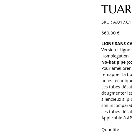
TUAR
SKU
SKU :
A.017.C1
A.017.C1
Prix
660,00 €
LIGNE SANS C
Version : Ligne
Homologation
No-kat pipe (co
Pour améliorer
remapper la boî
notes techniqu
Les tubes décat
d’augmenter les
silencieux slip
son incomparab
Les tubes déca
Applicable à AP
Quantité