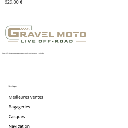
Prix
629,00 €
Gravel Moto votre accessoiriste moto & motard pour vos trails.
Boutique
Meilleures ventes
Bagageries
Casques
Navigation