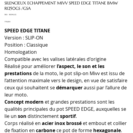
SILENCIEUX ECHAPPEMENT MIVV SPEED EDGE TITANE BMW
R1250GS /GSA
SKU
SKU :
B.034.LGS
B.034.LGS
Prix
775,00 €
SPEED EDGE TITANE
Version : SLIP-ON
Position : Classique
Homologation
Compatible avec les valises latérales d'origine
Réalisé pour améliorer
l’aspect, le son et les
prestations
de la moto, le pot slip-on Mivv est issu de
l’attention maximale vers le design, en vue de satisfaire
ceux qui souhaitent se
démarquer
aussi par l’allure de
leur moto.
Concept modern
et grandes prestations sont les
qualités principales du pot SPEED EDGE, auxquelles se
lie un
son
distinctement
sportif
.
Corps réalisé en
acier inox brossé
et embout et collier
de fixation en
carbone
ce pot de forme
hexagonale
.