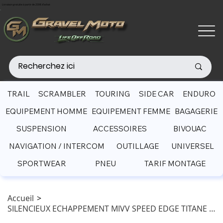
Livraison gratuite à partir de 200€ d'achat
TRAIL
SCRAMBLER
TOURING
SIDE CAR
ENDURO
EQUIPEMENT HOMME
EQUIPEMENT FEMME
BAGAGERIE
SUSPENSION
ACCESSOIRES
BIVOUAC
NAVIGATION / INTERCOM
OUTILLAGE
UNIVERSEL
SPORTWEAR
PNEU
TARIF MONTAGE
Accueil
>
SILENCIEUX ECHAPPEMENT MIVV SPEED EDGE TITANE BMW R1250GS /GSA