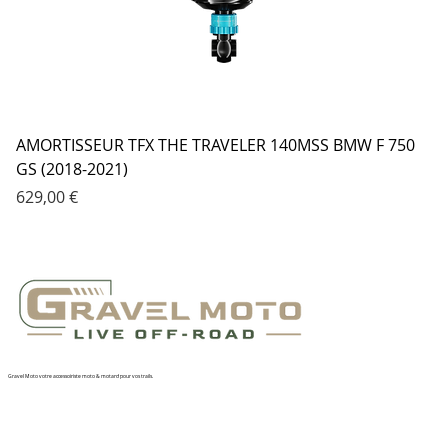
AMORTISSEUR TFX THE TRAVELER 140MSS BMW F 750
GS (2018-2021)
Prix
629,00 €
Gravel Moto votre accessoiriste moto & motard pour vos trails.