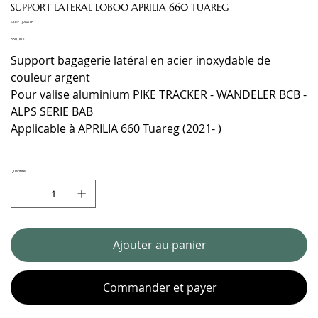
SUPPORT LATERAL LOBOO APRILIA 660 TUAREG
SKU
SKU :
JP441B
JP441B
Prix
330,00 €
Support bagagerie latéral en acier inoxydable de
couleur argent
Pour valise aluminium PIKE TRACKER - WANDELER BCB -
ALPS SERIE BAB
Applicable à APRILIA 660 Tuareg (2021- )
Quantité
Ajouter au panier
Commander et payer