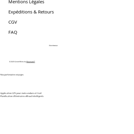
Mentions Légales
Expéditions & Retours
CGV
FAQ
Nos réseaux
© 2025 Gravel Moto. by
Wixomatic™
Nos partenaires voyages
Application GPS pour moto enduro et trail
Planification d'itinéraires offroad intelligents