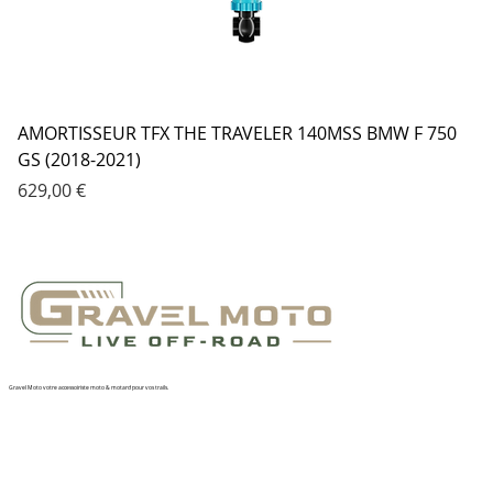
AMORTISSEUR TFX THE TRAVELER 140MSS BMW F 750
GS (2018-2021)
Prix
629,00 €
Gravel Moto votre accessoiriste moto & motard pour vos trails.