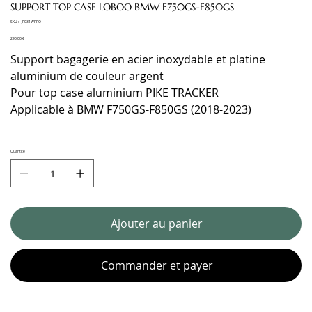
SUPPORT TOP CASE LOBOO BMW F750GS-F850GS
SKU
SKU :
JP031WPRO
JP031WPRO
Prix
290,00 €
Support bagagerie en acier inoxydable et platine
aluminium de couleur argent
Pour top case aluminium PIKE TRACKER
Applicable à BMW F750GS-F850GS (2018-2023)
Quantité
Ajouter au panier
Commander et payer