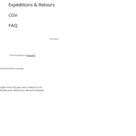
Expéditions & Retours
CGV
FAQ
Nos réseaux
© 2025 Gravel Moto. by
Wixomatic™
Nos partenaires voyages
Application GPS pour moto enduro et trail
Planification d'itinéraires offroad intelligents