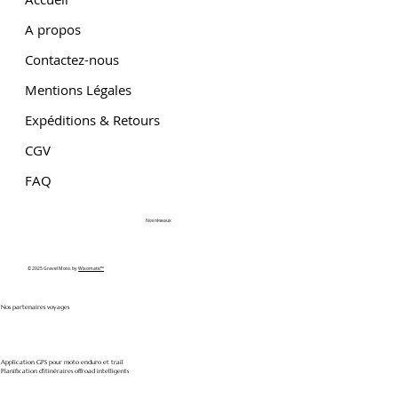
A propos
Contactez-nous
Mentions Légales
Expéditions & Retours
CGV
FAQ
Nos réseaux
© 2025 Gravel Moto. by
Wixomatic™
Nos partenaires voyages
Application GPS pour moto enduro et trail
Planification d'itinéraires offroad intelligents