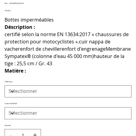
SKU
SKU :
MODKBTVALENOSY
MODKBTVALENOSY
Prix
169,00 €
Bottes imperméables
Déscription :
certifié selon la norme EN 13634:2017 « chaussures de
protection pour motocyclistes ».cuir nappa de
vacherenfort de chevillerenfort d'engrenageMembrane
Sympatex® (colonne d'eau 45 000 mm)hauteur de la
tige : 25,5 cm / Gr. 43
Matière :
Taille botte
Couleur MODEKA
Quantité