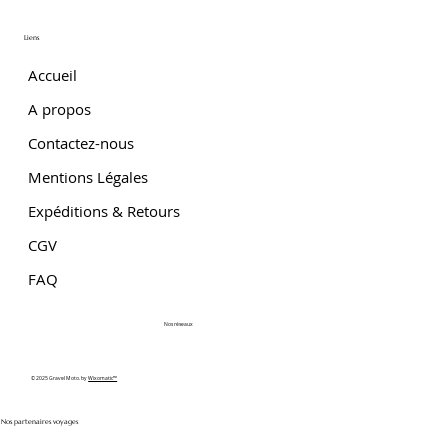
Liens
Accueil
A propos
Contactez-nous
Mentions Légales
Expéditions & Retours
CGV
FAQ
Nos réseaux
© 2025 Gravel Moto. by
Wixomatic™
Nos partenaires voyages