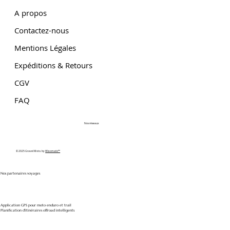
A propos
Contactez-nous
Mentions Légales
Expéditions & Retours
CGV
FAQ
Nos réseaux
© 2025 Gravel Moto. by
Wixomatic™
Nos partenaires voyages
Application GPS pour moto enduro et trail
Planification d'itinéraires offroad intelligents