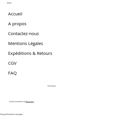
Liens
Accueil
A propos
Contactez-nous
Mentions Légales
Expéditions & Retours
CGV
FAQ
Nos réseaux
© 2025 Gravel Moto. by
Wixomatic™
Nos partenaires voyages