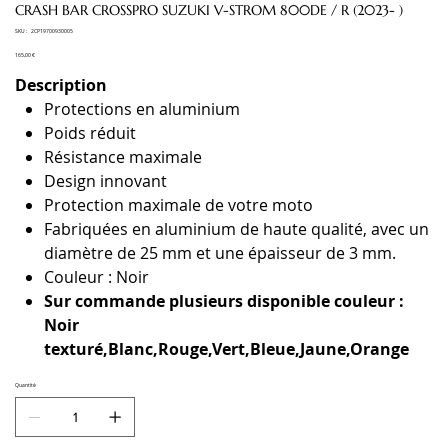
CRASH BAR CROSSPRO SUZUKI V-STROM 800DE / R (2023- )
SKU
SKU :
2CP19700930005
2CP19700930005
Prix
165,00 €
Description
Protections en aluminium
Poids réduit
Résistance maximale
Design innovant
Protection maximale de votre moto
Fabriquées en aluminium de haute qualité, avec un
diamètre de 25 mm et une épaisseur de 3 mm.
Couleur : Noir
Sur commande plusieurs disponible couleur :
Noir
texturé,Blanc,Rouge,Vert,Bleue,Jaune,Orange
Quantité