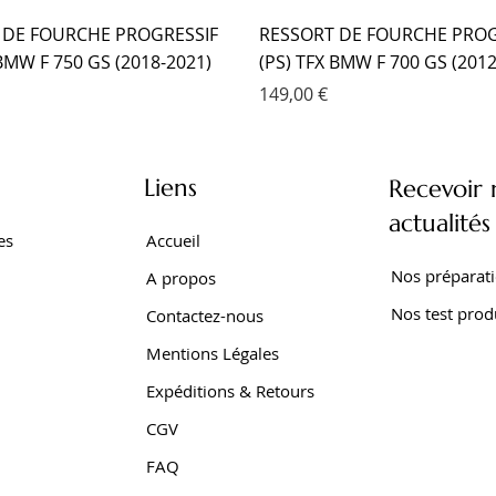
 DE FOURCHE PROGRESSIF
RESSORT DE FOURCHE PROG
 BMW F 750 GS (2018-2021)
(PS) TFX BMW F 700 GS (2012
Prix
149,00 €
Liens
Recevoir 
actualités
es
Accueil
Nos préparat
A propos
Nos test prod
Contactez-nous
Mentions Légales
Expéditions & Retours
CGV
SEUR TFX BMW F 650 GS
 EMC KIT CARTOUCHE
SEUR EMC YAMAHA TRACER
AMORTISSEUR EMC YAMAHA 
AMORTISSEUR EMC YAMAHA 
AMORTISSEUR EMC YAMAHA
FAQ
001-2007)
XTZ 750 SUPER TENERE
Z SUPER TENERE (2009-2016
SUPER TENERE (1989-1998)
700 WORLD RAID (2022- )