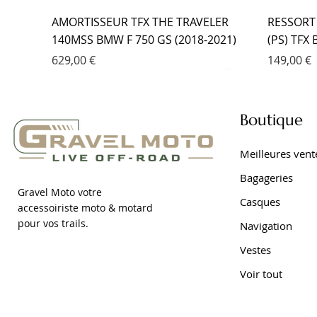
AMORTISSEUR TFX THE TRAVELER
RESSORT
140MSS BMW F 750 GS (2018-2021)
(PS) TFX
Prix
Prix
629,00 €
149,00 €
Boutique
Meilleures vent
Bagageries
Gravel Moto votre
Casques
accessoiriste moto & motard
pour vos trails.
Navigation
Vestes
Voir tout
RESSORT DE FOURCHE PROGRESSIF
AMORTISSEUR EMC YAMAHA TRACER
FOURCHE EMC KIT CARTOUCHE
AMORTIS
FOURCHE
AMORTIS
(PS) TFX BMW F 650 GS DAKAR (2001-
9 (2021- )
YAMAHA TRACER 7 (2021- )
DAKAR (2
YAMAHA 
7 (2021- )