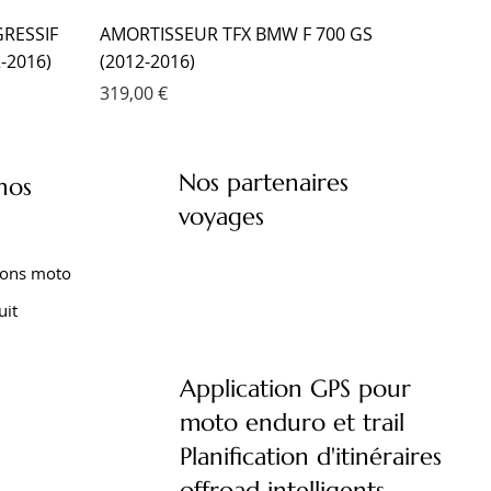
RESSIF
AMORTISSEUR TFX BMW F 700 GS
-2016)
(2012-2016)
Prix
319,00 €
Nos partenaires
nos
voyages
ions moto
uit
Application GPS pour
moto enduro et trail
XT 1200
XTZ 750
 TENERE
FOURCHE EMC KIT CARTOUCHE
AMORTISSEUR EMC YAMAHA XTZ 660
AMORTISSEUR EMC YAMAHA TENERE
Planification d'itinéraires
)
YAMAHA TRACER 9 (2021- )
TENERE (2008-2016)
700 (2020- )
offroad intelligents