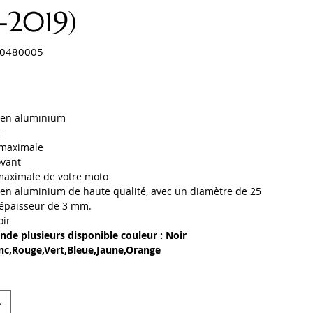
-2019)
0480005
0005
s en aluminium
t
 maximale
ovant
maximale de votre moto
en aluminium de haute qualité, avec un diamètre de 25
épaisseur de 3 mm.
oir
de plusieurs disponible couleur : Noir
anc,Rouge,Vert,Bleue,Jaune,Orange