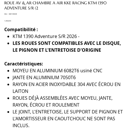
ROUE AV & AR CHAMBRE A AIR KKE RACING KTM 1390
ADVENTURE S/R (2
SKU
SKU :
KKE1390OR
KKE1390OR
Prix
1 290,00 €
Compatibilité :
KTM 1390 Adventure S/R 2026 -
LES ROUES SONT COMPATIBLES AVEC LE DISQUE,
LE PIGNON ET L'ENTRETOISE D'ORIGINE
Caractéristiques:
MOYEU EN ALUMINIUM 6082T6 usiné CNC
JANTE EN ALUMINIUM 7050T6
RAYON EN ACIER INOXYDABLE 304 AVEC ÉCROU EN
LAITON
ROUES DÉJÀ ASSEMBLÉES AVEC MOYEU, JANTE,
RAYON, ÉCROU ET ROULEMENT
LE JOINT, L'ENTRETOISE, LE SUPPORT DE PIGNON ET
L'AMORTISSEUR EN CAOUTCHOUC NE SONT PAS
INCLUS.