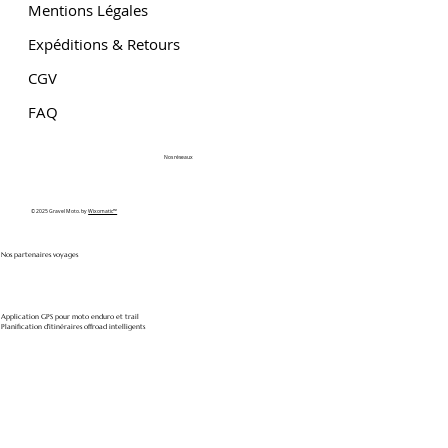
Mentions Légales
Expéditions & Retours
CGV
FAQ
Nos réseaux
© 2025 Gravel Moto. by
Wixomatic™
Nos partenaires voyages
Application GPS pour moto enduro et trail
Planification d'itinéraires offroad intelligents