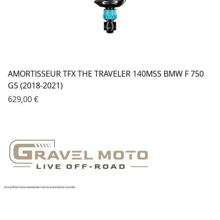
AMORTISSEUR TFX THE TRAVELER 140MSS BMW F 750
GS (2018-2021)
Prix
629,00 €
Gravel Moto votre accessoiriste moto & motard pour vos trails.