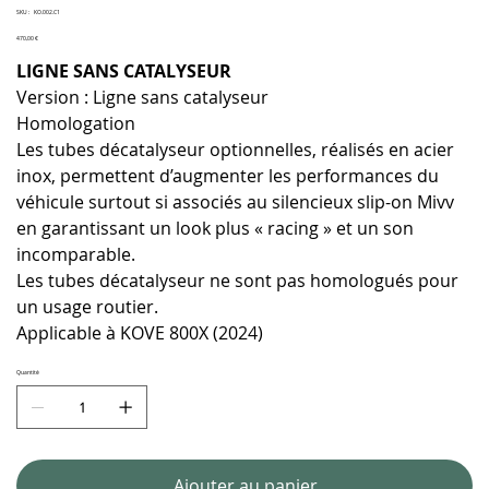
SKU
SKU :
KO.002.C1
KO.002.C1
Prix
470,00 €
LIGNE SANS CATALYSEUR
Version : Ligne sans catalyseur
Homologation
Les tubes décatalyseur optionnelles, réalisés en acier
inox, permettent d’augmenter les performances du
véhicule surtout si associés au silencieux slip-on Mivv
en garantissant un look plus « racing » et un son
incomparable.
Les tubes décatalyseur ne sont pas homologués pour
un usage routier.
Applicable à KOVE 800X (2024)
Quantité
Ajouter au panier