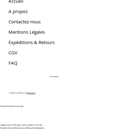
Accueil
A propos
Contactez-nous
Mentions Légales
Expéditions & Retours
CGV
FAQ
Nos réseaux
© 2025 Gravel Moto. by
Wixomatic™
Nos partenaires voyages
Application GPS pour moto enduro et trail
Planification d'itinéraires offroad intelligents