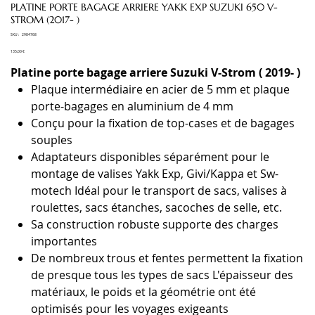
PLATINE PORTE BAGAGE ARRIERE YAKK EXP SUZUKI 650 V-
STROM (2017- )
SKU
SKU :
2984768
2984768
Prix
135,00 €
Platine porte bagage arriere Suzuki V-Strom ( 2019- )
Plaque intermédiaire en acier de 5 mm et plaque
porte-bagages en aluminium de 4 mm
Conçu pour la fixation de top-cases et de bagages
souples
Adaptateurs disponibles séparément pour le
montage de valises Yakk Exp, Givi/Kappa et Sw-
motech Idéal pour le transport de sacs, valises à
roulettes, sacs étanches, sacoches de selle, etc.
Sa construction robuste supporte des charges
importantes
De nombreux trous et fentes permettent la fixation
de presque tous les types de sacs L'épaisseur des
matériaux, le poids et la géométrie ont été
optimisés pour les voyages exigeants