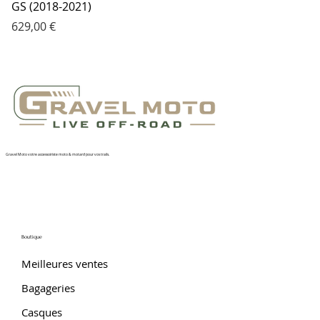
GS (2018-2021)
Prix
629,00 €
Gravel Moto votre accessoiriste moto & motard pour vos trails.
Boutique
Meilleures ventes
Bagageries
Casques