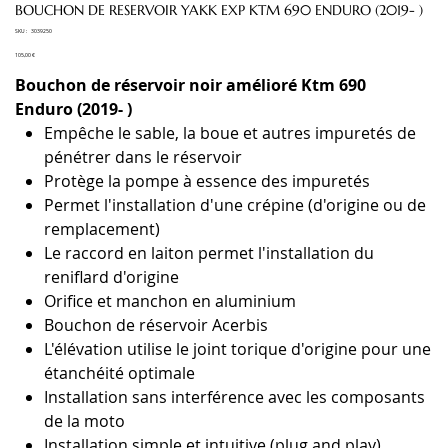
BOUCHON DE RESERVOIR YAKK EXP KTM 690 ENDURO (2019- )
SKU
SKU :
3039250
3039250
Prix
105,00 €
Bouchon de réservoir noir amélioré Ktm 690
Enduro (2019- )
Empêche le sable, la boue et autres impuretés de
pénétrer dans le réservoir
Protège la pompe à essence des impuretés
Permet l'installation d'une crépine (d'origine ou de
remplacement)
Le raccord en laiton permet l'installation du
reniflard d'origine
Orifice et manchon en aluminium
Bouchon de réservoir Acerbis
L'élévation utilise le joint torique d'origine pour une
étanchéité optimale
Installation sans interférence avec les composants
de la moto
Installation simple et intuitive (plug and play)