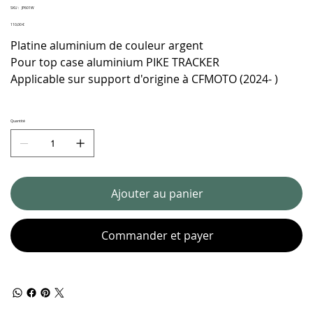
SKU
SKU :
JP601W
JP601W
Prix
110,00 €
Platine aluminium de couleur argent
Pour top case aluminium PIKE TRACKER
Applicable sur support d'origine à CFMOTO (2024- )
Quantité
Ajouter au panier
Commander et payer