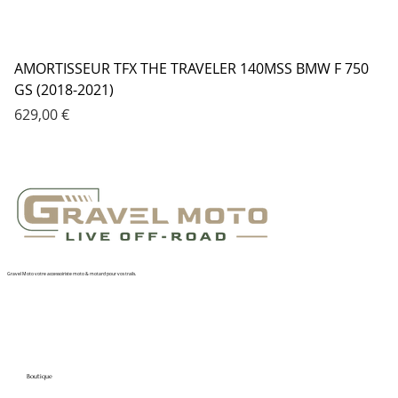
AMORTISSEUR TFX THE TRAVELER 140MSS BMW F 750
GS (2018-2021)
Prix
629,00 €
Gravel Moto votre accessoiriste moto & motard pour vos trails.
Boutique