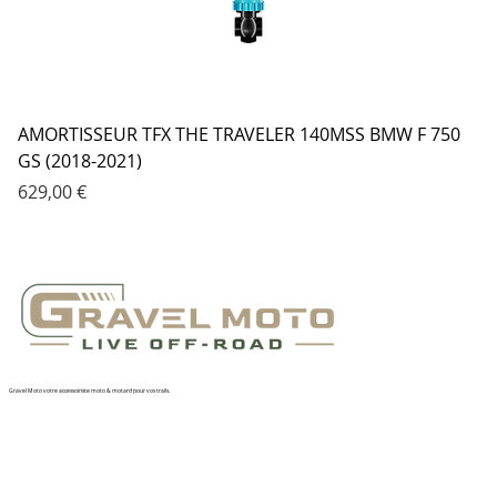
AMORTISSEUR TFX THE TRAVELER 140MSS BMW F 750
GS (2018-2021)
Prix
629,00 €
Gravel Moto votre accessoiriste moto & motard pour vos trails.