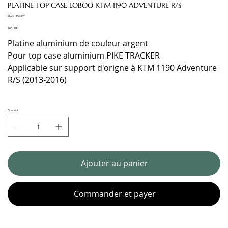
PLATINE TOP CASE LOBOO KTM 1190 ADVENTURE R/S
SKU
SKU :
JP251W
JP251W
Prix
145,00 €
Platine aluminium de couleur argent
Pour top case aluminium PIKE TRACKER
Applicable sur support d'origne à KTM 1190 Adventure
R/S (2013-2016)
Quantité
Ajouter au panier
Commander et payer