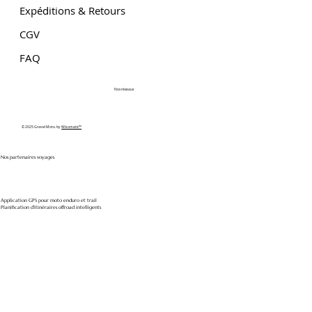
Expéditions & Retours
CGV
FAQ
Nos réseaux
© 2025 Gravel Moto. by
Wixomatic™
Nos partenaires voyages
Application GPS pour moto enduro et trail
Planification d'itinéraires offroad intelligents