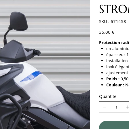
STROM
SKU
SKU :
671458
671458
Prix
35,00 €
Protection rad
en alumini
épaisseur 
installation
look élégan
ajustement p
Poids :
0,50
Couleur :
No
Quantité