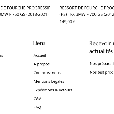
 DE FOURCHE PROGRESSIF
RESSORT DE FOURCHE PROG
 BMW F 750 GS (2018-2021)
(PS) TFX BMW F 700 GS (2012
Prix
149,00 €
Liens
Recevoir 
actualités
es
Accueil
Nos préparat
A propos
Nos test prod
Contactez-nous
Mentions Légales
Expéditions & Retours
CGV
SEUR TFX BMW F 650 GS
 EMC KIT CARTOUCHE
SEUR EMC YAMAHA TRACER
AMORTISSEUR EMC YAMAHA 
AMORTISSEUR EMC YAMAHA 
AMORTISSEUR EMC YAMAHA
FAQ
001-2007)
XTZ 750 SUPER TENERE
Z SUPER TENERE (2009-2016
SUPER TENERE (1989-1998)
700 WORLD RAID (2022- )