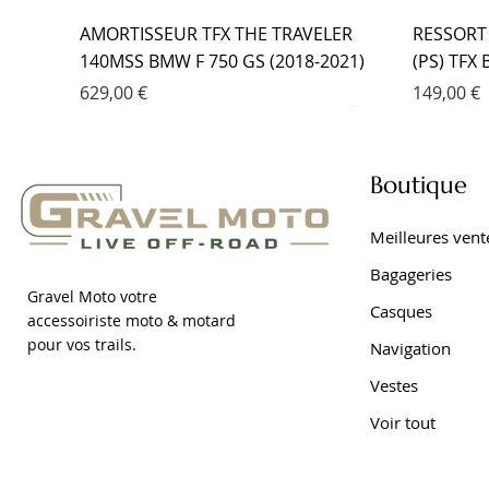
AMORTISSEUR TFX THE TRAVELER
RESSORT
140MSS BMW F 750 GS (2018-2021)
(PS) TFX
Prix
Prix
629,00 €
149,00 €
Boutique
Meilleures vent
Bagageries
Gravel Moto votre
Casques
accessoiriste moto & motard
pour vos trails.
Navigation
Vestes
Voir tout
RESSORT DE FOURCHE PROGRESSIF
AMORTISSEUR EMC YAMAHA TRACER
FOURCHE EMC KIT CARTOUCHE
AMORTIS
FOURCHE
AMORTIS
(PS) TFX BMW F 650 GS DAKAR (2001-
9 (2021- )
YAMAHA TRACER 7 (2021- )
DAKAR (2
YAMAHA 
7 (2021- )