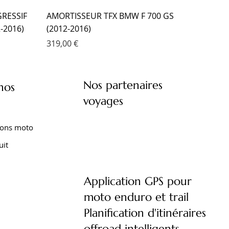
RESSIF
AMORTISSEUR TFX BMW F 700 GS
-2016)
(2012-2016)
Prix
319,00 €
Nos partenaires
nos
voyages
ions moto
uit
Application GPS pour
moto enduro et trail
XT 1200
XTZ 750
 TENERE
FOURCHE EMC KIT CARTOUCHE
AMORTISSEUR EMC YAMAHA XTZ 660
AMORTISSEUR EMC YAMAHA TENERE
Planification d'itinéraires
)
YAMAHA TRACER 9 (2021- )
TENERE (2008-2016)
700 (2020- )
offroad intelligents