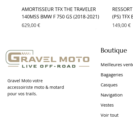
AMORTISSEUR TFX THE TRAVELER
RESSORT
140MSS BMW F 750 GS (2018-2021)
(PS) TFX
Prix
Prix
629,00 €
149,00 €
Boutique
Meilleures vent
Bagageries
Gravel Moto votre
Casques
accessoiriste moto & motard
pour vos trails.
Navigation
Vestes
Voir tout
RESSORT DE FOURCHE PROGRESSIF
AMORTISSEUR EMC YAMAHA TRACER
FOURCHE EMC KIT CARTOUCHE
AMORTIS
FOURCHE
AMORTIS
(PS) TFX BMW F 650 GS DAKAR (2001-
9 (2021- )
YAMAHA TRACER 7 (2021- )
DAKAR (2
YAMAHA 
7 (2021- )