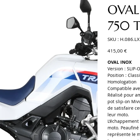
OVAL
750 
SKU
SKU :
H.086.LX
H.086.LX1
Prix
415,00 €
OVAL INOX
Version : SLIP-
Position : Class
Homologation
Compatible avec
Réalisé pour a
pot slip-on Miv
de satisfaire c
leur moto.
L’échappement 
moto. Peaufiné 
représente le 