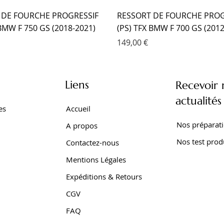
 DE FOURCHE PROGRESSIF
RESSORT DE FOURCHE PROG
 BMW F 750 GS (2018-2021)
(PS) TFX BMW F 700 GS (2012
Prix
149,00 €
Liens
Recevoir 
actualités
es
Accueil
Nos préparat
A propos
Nos test prod
Contactez-nous
Mentions Légales
Expéditions & Retours
CGV
SEUR TFX BMW F 650 GS
 EMC KIT CARTOUCHE
SEUR EMC YAMAHA TRACER
AMORTISSEUR EMC YAMAHA 
AMORTISSEUR EMC YAMAHA 
AMORTISSEUR EMC YAMAHA
FAQ
001-2007)
XTZ 750 SUPER TENERE
Z SUPER TENERE (2009-2016
SUPER TENERE (1989-1998)
700 WORLD RAID (2022- )