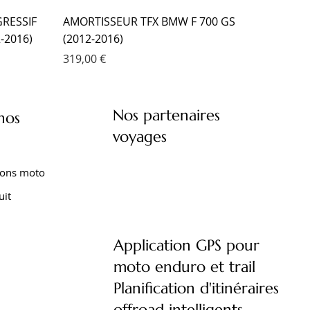
RESSIF
AMORTISSEUR TFX BMW F 700 GS
-2016)
(2012-2016)
Prix
319,00 €
Nos partenaires
nos
voyages
ions moto
uit
Application GPS pour
moto enduro et trail
XT 1200
XTZ 750
 TENERE
FOURCHE EMC KIT CARTOUCHE
AMORTISSEUR EMC YAMAHA XTZ 660
AMORTISSEUR EMC YAMAHA TENERE
Planification d'itinéraires
)
YAMAHA TRACER 9 (2021- )
TENERE (2008-2016)
700 (2020- )
offroad intelligents