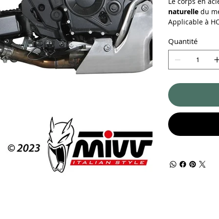
Le corps en aci
naturelle
du mé
Applicable à H
Quantité