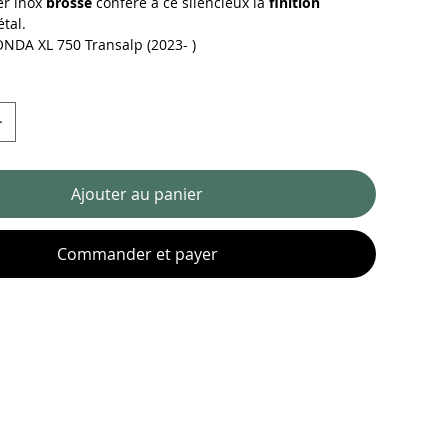
er inox
brossé
confère à ce silencieux la
finition
tal.
ONDA XL 750 Transalp (2023- )
Ajouter au panier
Commander et payer